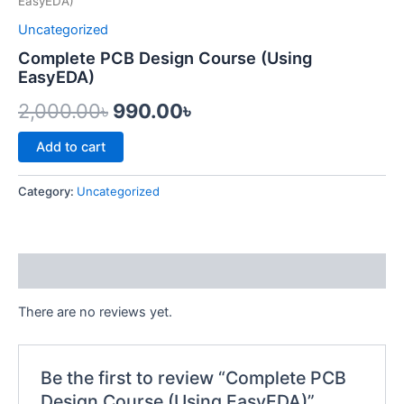
was:
is:
EasyEDA)
(Using
EasyEDA)
Uncategorized
2,000.00৳.
990.00৳.
quantity
Complete PCB Design Course (Using
EasyEDA)
2,000.00
৳
990.00
৳
Add to cart
Category:
Uncategorized
Reviews (0)
There are no reviews yet.
Be the first to review “Complete PCB
Design Course (Using EasyEDA)”