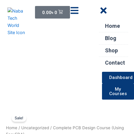
Skip
Cart
to
0.00
৳
0
content
Home
Blog
Shop
Contact
Dashboard
My
Courses
Complete
Original
Current
PCB
Sale!
Design
price
price
Home
/
Uncategorized
/ Complete PCB Design Course (Using
Course